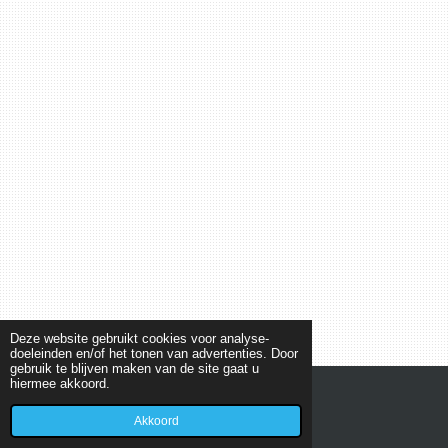
Deze website gebruikt cookies voor analyse-
doeleinden en/of het tonen van advertenties. Door
gebruik te blijven maken van de site gaat u
hiermee akkoord.
© 2019 - 2026 New Car Center Helmond
Akkoord