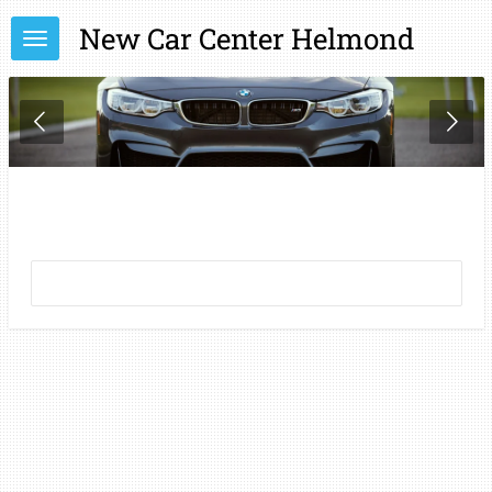
Ga
New Car Center Helmond
direct
naar
de
hoofdinhoud