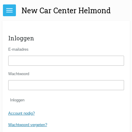
Ga
New Car Center Helmond
direct
naar
de
hoofdinhoud
Inloggen
E-mailadres
Wachtwoord
Inloggen
Account nodig?
Wachtwoord vergeten?