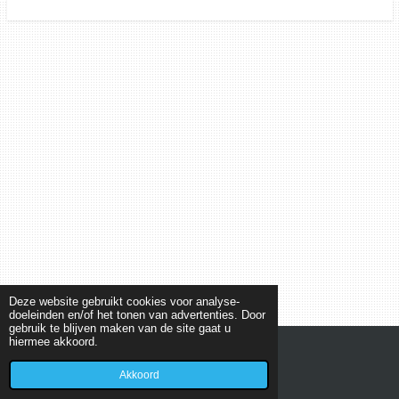
Deze website gebruikt cookies voor analyse-
doeleinden en/of het tonen van advertenties. Door
gebruik te blijven maken van de site gaat u
hiermee akkoord.
© 2019 - 2026 New Car Center Helmond
Akkoord